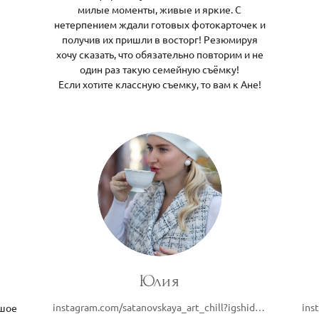
милые моменты, живые и яркие. С
нетерпением ждали готовых фотокарточек и
получив их пришли в восторг! Резюмируя
хочу сказать, что обязательно повторим и не
один раз такую семейную съёмку!
Если хотите классную съемку, то вам к Ане!
Юлия
instagram.com/satanovskaya_art_chill?igshid=OGQ5ZDc2ODk2ZA==
ьшое