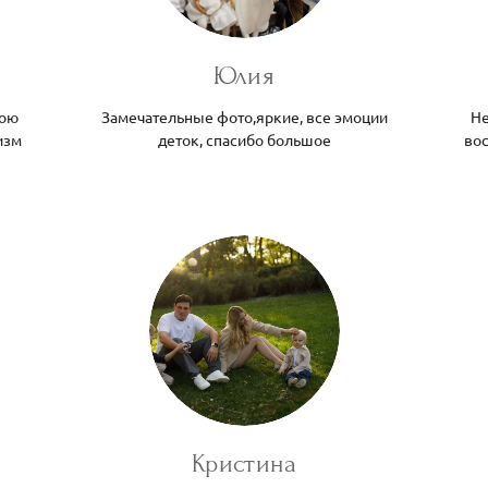
Юлия
вою
Замечательные фото,яркие, все эмоции
Не
изм
деток, спасибо большое
вос
Кристина