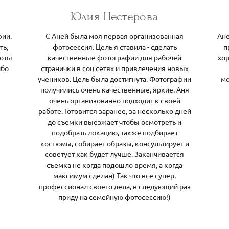
Юлия Нестерова
фии.
С Аней была моя первая организованная
Ане
ть,
фотосессия. Цель я ставила - сделать
п
боты
качественные фотографии для рабочей
хор
ибо
странички в соц сетях и привлечения новых
учеников. Цель была достигнута. Фотографии
мо
получились очень качественные, яркие. Аня
очень организованно подходит к своей
работе. Готовится заранее, за несколько дней
до съемки выезжает чтобы осмотреть и
подобрать локацию, также подбирает
костюмы, собирает образы, консультирует и
советует как будет лучше. Заканчивается
съемка не когда подошло время, а когда
максимум сделан) Так что все супер,
профессионал своего дела, в следующий раз
приду на семейную фотосессию!)