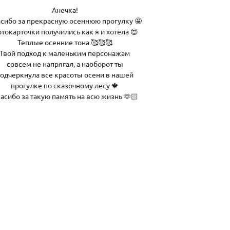
Анечка!
сибо за прекрасную осеннюю прогулку 🤩
токарточки получились как я и хотела 😍
Теплые осенние тона 🥰🥰🥰
Твой подход к маленьким персонажам
совсем не напрягал, а наоборот ты
одчеркнула все красоты осени в нашей
прогулке по сказочному лесу 🍁
асибо за такую память на всю жизнь 🫶🏻