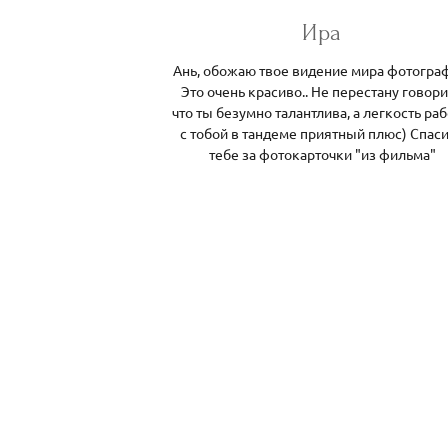
Ира
Ань, обожаю твое видение мира фотогра
Это очень красиво.. Не перестану говори
что ты безумно талантлива, а легкость ра
с тобой в тандеме приятный плюс) Спас
тебе за фотокарточки "из фильма"