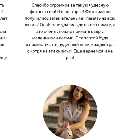
ть
Спасибо огромное за такую чудесную
ю!
фотосессию! Я в восторге! Фотографии
 лет
получились замечательными, память на всю
жизнь! Особенно удались детские снимки, а
ала
это очень сложно поймать кадр с
на:
маленькими детьми. С теплотой буду
ая
вспоминать этот чудесный день, каждый раз
смотря на эти снимки! Еще вернемся и не
 еще
раз!