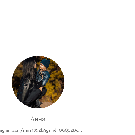
Анна
instagram.com/anna1992k?igshid=OGQ5ZDc2ODk2ZA==