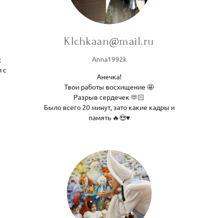
Klchkaan@mail.ru
Anna1992k
с
 с
Анечка!
Твои работы восхищение 🤩
Разрыв сердечек 🫶🏻
Было всего 20 минут, зато какие кадры и
память 🔥😍♥️