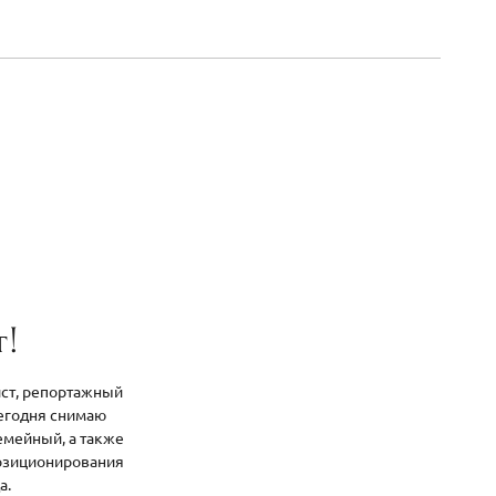
т!
ист, репортажный
Сегодня снимаю
емейный, а также
позиционирования
а.