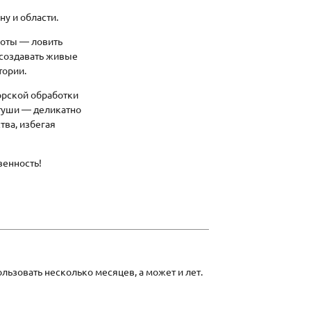
ну и области.
боты — ловить
 создавать живые
тории.
орской обработки
туши — деликатно
ва, избегая
твенность!
льзовать несколько месяцев, а может и лет.