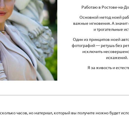
Работаю в Ростове-на-До
Основной метод моей ра
важные мгновения. А значит
и трогательные ис
Один из принципов моей авт
фотографий — ретушь без ре
исключить несовершенст
искажений.
Я за живость и естес
колько часов, но материал, который вы получите можно будет испо